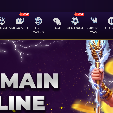
 GAMES
MEGA SLOT
LIVE
RACE
OLAHRAGA
SABUNG
TOTO 
CASINO
AYAM