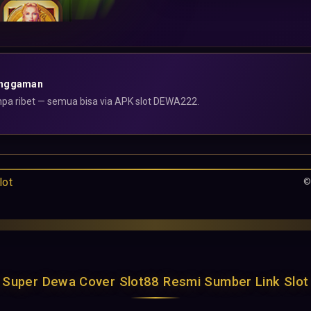
enggaman
anpa ribet — semua bisa via APK slot DEWA222.
lot
©
 Super Dewa Cover Slot88 Resmi Sumber Link Slot 