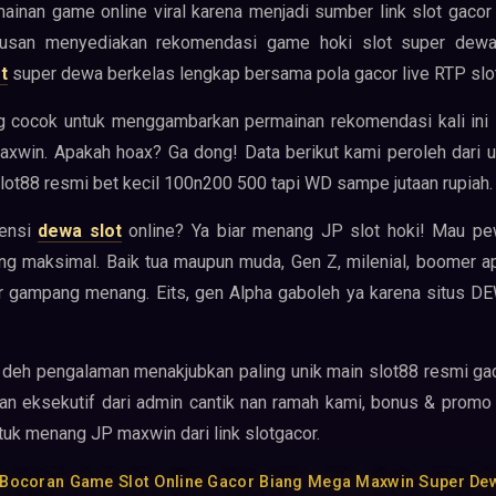
mainan game online viral karena menjadi sumber link slot gacor 
erusan menyediakan rekomendasi game hoki slot super dewa 
t
super dewa berkelas lengkap bersama pola gacor live RTP slot 
ing cocok untuk menggambarkan permainan rekomendasi kali ini
axwin. Apakah hoax? Ga dong! Data berikut kami peroleh dari 
 slot88 resmi bet kecil 100n200 500 tapi WD sampe jutaan rupiah.
rensi
dewa slot
online? Ya biar menang JP slot hoki! Mau pe
 maksimal. Baik tua maupun muda, Gen Z, milenial, boomer a
r gampang menang. Eits, gen Alpha gaboleh ya karena situs D
 deh pengalaman menakjubkan paling unik main slot88 resmi gac
n eksekutif dari admin cantik nan ramah kami, bonus & promo m
tuk menang JP maxwin dari link slotgacor.
 Bocoran Game Slot Online Gacor Biang Mega Maxwin Super De