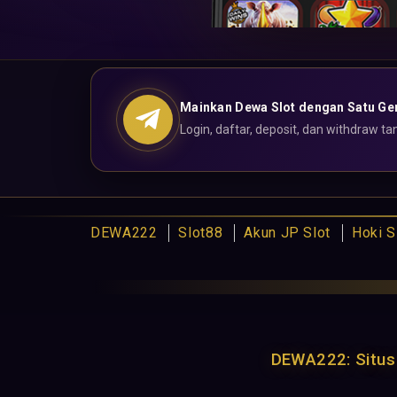
Mainkan Dewa Slot dengan Satu G
Login, daftar, deposit, dan withdraw t
DEWA222
Slot88
Akun JP Slot
Hoki S
DEWA222: Situs