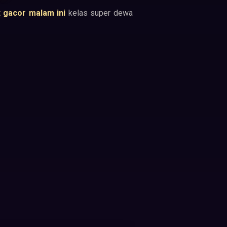
t gacor malam ini
kelas super dewa