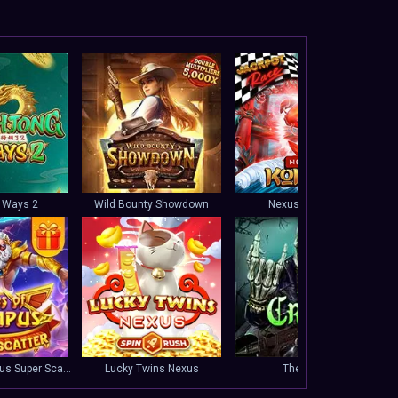
 Ways 2
Wild Bounty Showdown
Nexus Koi Gate
Gates of Olympus Super Scatter
Lucky Twins Nexus
The Crypt