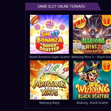
GAME SLOT ONLINE TERBARU
Sweet Bonanza Super Scatter
Ma
Mahjong Ways
Wukong - Black Scatter