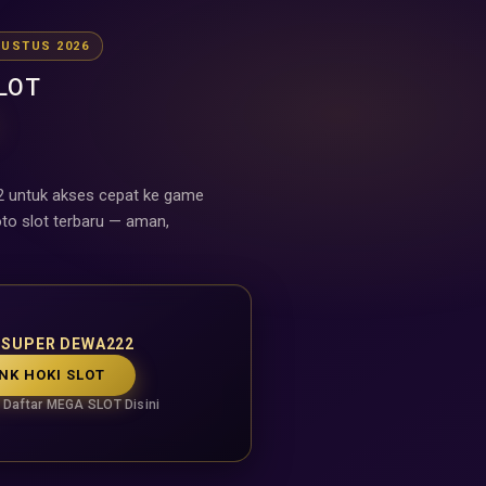
GUSTUS 2026
LOT
 untuk akses cepat ke game
oto slot terbaru — aman,
 SUPER DEWA222
INK HOKI SLOT
& Daftar MEGA SLOT Disini